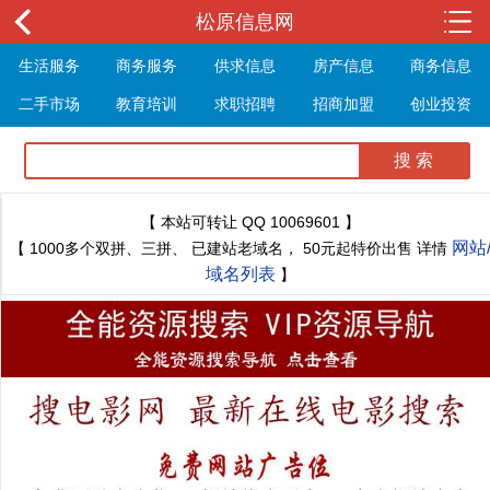
松原信息网
生活服务
商务服务
供求信息
房产信息
商务信息
二手市场
教育培训
求职招聘
招商加盟
创业投资
展会信息
旅游信息
休闲娱乐
体育健身
最新资讯
最新推文
【 本站可转让 QQ 10069601 】
网站
【 1000多个双拼、三拼、 已建站老域名， 50元起特价出售 详情
域名列表
】