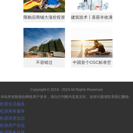
限购后商铺大涨价投资
建筑技术丨喜获丰收满
客转战商铺
载归
不容错过
中国首个CGC标准空
间
Copyright © 2019 - 2023 All Rights Reserved
本站所有数据由网络用户发布，请自行判断内容真实性，如有问题请联系我们删除。
松原生活服务
松原商务服务
松原供求信息
松原房产信息
松原商务信息