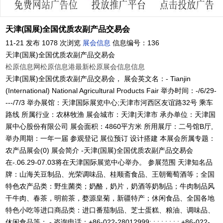
天津(国展)全国优质农副产品交易会
11-21 发布
1078 次浏览
展会信息
信息编号：136
天津(国展)全国优质农副产品交易会
松原信息网
松原信息港
最新松原展会信息信息
天津(国展)全国优质农副产品交易会， 展会英文名：- Tianjin
(International) National Agricultural Products Fair 举办时间：-/6/29-
---/7/3 举办展馆：天津国际展览中心;天津市河西区友谊路32号 乘车
路线 所属行业：农林牧渔 展会城市：天津|天津市 承办单位：天津国
展中心股份有限公司 展会面积：4860平方米 所用展厅：二号馆B厅,
举办周期：一年一届 参观登记 展位预订 设计搭建 本展会所属专题：
农产品展会(0) 展会简介 -天津(国展)全国优质农副产品交易会
在-.06.29-07.03将在天津国际展览中心举办。 参展范围 天津知名品
牌：山海关豆制品、光荣调味品、桂顺斋食品、王朝葡萄酒等；全国
特色农产品类：野生菌类；奶酪，奶片，奶酒等奶制品；牛肉制品风
干牛肉、春茶，明前茶，婺源皇菊，新疆特产；休闲食品、全国各地
特色小吃等进口商品类：进口番茄制品、芝士蛋糕、粮油、调味品、
休闲食品等； - 咨询电话：+86-022-28012999; ; ; ; ; ; ; ; +86-022-