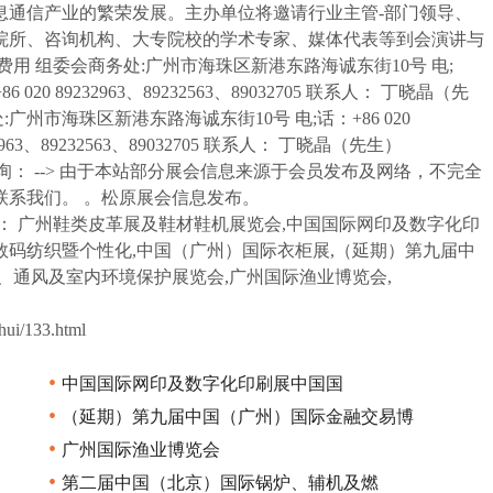
息通信产业的繁荣发展。主办单位将邀请行业主管-部门领导、
院所、咨询机构、大专院校的学术专家、媒体代表等到会演讲与
用 组委会商务处:广州市海珠区新港东路海诚东街10号 电;
：+86 020 89232963、89232563、89032705 联系人： 丁晓晶（先
会商务处:广州市海珠区新港东路海诚东街10号 电;话：+86 020
9232963、89232563、89032705 联系人： 丁晓晶（先生）
定： 参观咨询： --> 由于本站部分展会信息来源于会员发布及网络，不完全
联系我们。 。松原展会信息发布。
： 广州鞋类皮革展及鞋材鞋机展览会,中国国际网印及数字化印
码纺织暨个性化,中国（广州）国际衣柜展,（延期）第九届中
、通风及室内环境保护展览会,广州国际渔业博览会,
/133.html
•
中国国际网印及数字化印刷展中国国
•
（延期）第九届中国（广州）国际金融交易博
•
广州国际渔业博览会
•
第二届中国（北京）国际锅炉、辅机及燃