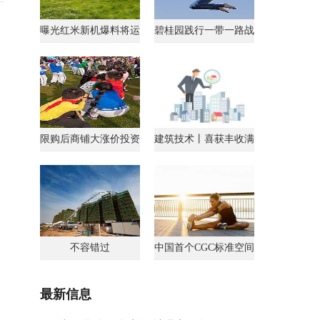
曝光红米新机爆料将运
碧桂园践行一带一路战
行AndroidGo系统
略获马来西亚总理点
限购后商铺大涨价投资
建筑技术丨喜获丰收满
客转战商铺
载归
不容错过
中国首个CGC标准空间
最新信息