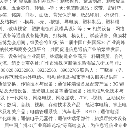
关等；★ 金属制品和冲压件：精密模具、金属制品、精密金属
板、五金零件、转轴、-等；★; 包装附属品：胶带、密封垫、
签、铭牌、商标、面板、背光保护屏、纸品印刷、-外观件、-
及结构件：-模具、-壳、-按键、导电膜、塑料制品、塑料模
、-玻璃视窗、塑胶电镀件及模具设计等；★ 相关设备：网络
工设备等通信设备提供商、打标机、模切机、试验设备、薄膜材
博览会期间，组委会将组织“第二届中国广州国际3G产业高峰
次的技术和商务交流平台，共同促进信息通信产业的繁荣发展。
高层、设备制造企业高层、终端制造企业高层，科研院所、咨询
。组委会商务处:广州市海珠区新港东路海诚东街10号 电;
：+86 020 89232963、89232563、89032705 联系人： 丁晓晶（先
参展范围 展示内容范围海内外电信-、移动通讯及-城市等相关服务提供商；-
信交换、传输技术与设备；通信终端设备及配套产品；3G/超
、基站及天馈设备、激光加工设备等通信设备；物流信息化技术与
及下一代网络、网络电视、网络游戏、-TV、-视频、互动娱乐
术；数码、音频、视频、存储技术及产品；笔记本电脑、掌上电
及相关产品；电信管理系统；汽车电子；RFID；通信电源、
字化家庭；通信电子元器件；通信终端零部件；触摸屏技术设备
二届中国广州3G产业高峰论坛”等高端会议，为信息通信业专业