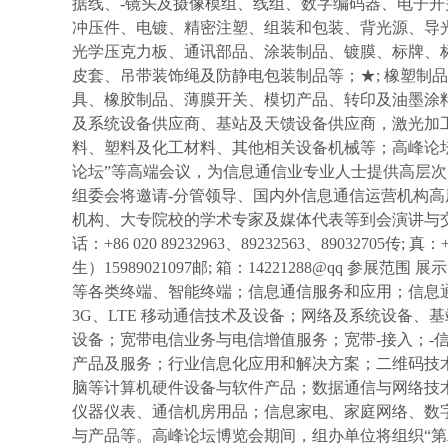
据线、-镜头及摄像模组、线组、数字编码器、电子开
冲压件、电镀、精密注塑、组装和包装、背光源、导光
光学压克力板、通讯部品、涂装制品、镀膜、标牌、标
皮套、吊带装饰绳及防静电包装制品等；★; 橡塑制品
具、橡胶制品、薄膜开关、模切产品、转印及油墨涂料
及系统设备供应商、基站及天馈设备供应商，激光加
料、塑料及化工材料、其他相关设备机械等；高峰论坛
论坛”等高端会议，为信息通信业专业人士提供高层
组委会将邀请-分管领导、国内外信息通信运营机构
机构、大专院校的学术专家及媒体代表等到会演讲与交流
话：+86 020 89232963、89232563、89032705传; 真
生）15989021097邮; 箱：14221288@qq 
等各类终端、智能终端；信息通信服务和应用；信息通
3G、LTE 移动通信技术及设备；网络及系统设备
设备；宽带电信业务与电信增值服务；宽带-接入；-信
产品及服务；行业信息化应用和解决方案；二维码技
脑等计算机硬件设备与软件产品；数据通信与网络技术
仪器仪表、通信机房用品；信息家电、家庭网络、数
与产品等。高峰论坛博览会期间，组办单位将组织“第