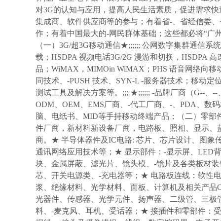
对3G的认知与应用，提高人民生活素质，促进需求快
集成商、软件供应商等的参与；有着省-、省经信委、
作；有着中国最大的-网民群体基础；这些都必将“广
（一）3G/超3G移动通信★;;;;;; 公网数字集群通
载；HSDPA 视频电话3G/2G 漫游和切换，HSDPA 高
品；WiMAX，MIMOin WiMAX；PHS 语音网
同技术、-PUSH 技术、SYN-L -服务器技术；移动
测试工具及解决方案等。;;; ★;;;;;; -品牌厂商（G--、-
ODM、OEM、EMS厂商、-代工厂商、-、PDA、
脑、电纸书、MID等手持移动终端产品；（二）零部件
件厂商，新材料新设备厂商，电路板、照相、显示、
商。★ 半导体器件及IC电路: 芯片、芯片设计、图
通讯网络应用技术等；★ 显示部件：-显示屏、LED
块、金属屏蔽、滤光片、镜头模、-镜片及各类板材装
芯、开关电源类、-充电器等；★ 电路板连线：软性电
浆、绝缘材料、光学材料、面板、计算机及相关产品OE
光器件、传感器、光学元件、扬声器、二级管、三极
料、-麦克风、耳机、受话器；★ 接插件和零部件：