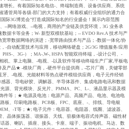
速增长。有着国际知名电信-、终端制造商、设备供应商、系统
省通管局等各级-部门的大力支持；有着权威行业组织的通力合
州国际3G博览会”打造成国际知名的行业盛会！展示内容范围
信系统、--网络游戏、--电视，商用的产业链及供货环境，3G 业务承
速数据卡等业务；W- 新型双模软基站；-- EVDO Rev.A 技术与产
络向移动宽带数据网络的演进；-宽带路由技术与产品；-数据一体化/协
定位，-自动配置技术与应用，移动网络硬盘；2G/3G 增值服务/应用
-、PHS-、3G-）；MA-,W-, HSPA 智能双待终端，-设计公司、-
数码相机、掌上电脑、-电视、-以及软件等移动终端生产厂家,平板电
及产品★ -模块厂商，-硬件平台提供商，-芯片厂商，关键零部
蓝牙、-电视、光能材料等热点硬件模组供应商，电子元件经销
象传感器、导电矽胶、调解器、半导体器件、集成电路电讯和数据
背光源、背光模块、反光片、PMMA、PC、L-、液晶显示器及模
饰件等；★ 电源及电池：电源产品、高频产品、电池、电池电
路板、印刷电路板、PCB板、FPC、底座、-、排线、导电银
M、-T等；★; 电子元件：电容器、电阻器、线圈、滤波器、
管、晶体振荡器、谐振器、天线、驻极体电容式传声器、磁性材
受话器、喇叭、插座、接头、卡座、端子、振动电机、马达、数