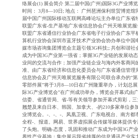
络展会(1) 展会简介 第二届中国(广州)国际3G产业博
时间： 3月8—10日; 地点： 广州琶洲保利世贸博览馆同
届中国广州国际移动互联网高峰论坛主办单位广东省
联盟广东省-生产基地广东省信息协会广州天唯展览服务
联盟广东省通信行业协会广东省电子行业协会广东平
算机行业协会深圳市蓝牙技术产业协会协办单位中国
媒市场咨询集团博览会主题引领3G科技;; 共创和谐社
成为中国3G产业第一强省；掌握3G产业链的发展动
业间的交流与合作；加强产业链企业与海内外客商间
准、由广东省经济和信息化委员会与广东省通信管理局
信息协会及广州天唯展览服务有限公司联合承办的“第
零部件展”将于3月8—10日在广州隆重举办，计划总展出面
际3G产业博览会”在广州成功举办，博览会开幕式由
信委、省通管局、省-等有关领导参加开幕式剪彩，三
翘楚及来自日本、韩国、加拿大、-的210多家单位参
业博览会。-、-、-、凤凰卫视、广东电视台、南方
全程-、报道。网易、世界虚拟展会传媒等媒体提供专
了头炮。明确-态度，巩固和推动广东成为中国3G产
界性产业基地；集中展示我省雄厚的信息通讯产业实