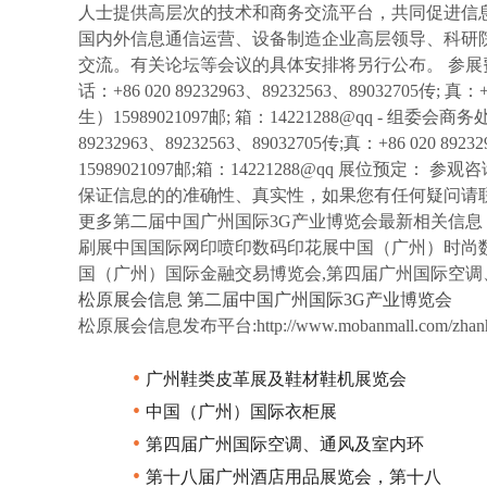
人士提供高层次的技术和商务交流平台，共同促进信
国内外信息通信运营、设备制造企业高层领导、科研
交流。有关论坛等会议的具体安排将另行公布。 参展费
话：+86 020 89232963、89232563、89032705传; 真
生）15989021097邮; 箱：14221288@qq - 组委
89232963、89232563、89032705传;真：+86 020 8
15989021097邮;箱：14221288@qq 展位预
保证信息的的准确性、真实性，如果您有任何疑问请
更多第二届中国广州国际3G产业博览会最新相关信息
刷展中国国际网印喷印数码印花展中国（广州）时尚数
国（广州）国际金融交易博览会,第四届广州国际空调
松原展会信息
第二届中国广州国际3G产业博览会
松原展会信息发布平台:http://www.mobanmall.com/zhanhui
•
广州鞋类皮革展及鞋材鞋机展览会
•
中国（广州）国际衣柜展
•
第四届广州国际空调、通风及室内环
•
第十八届广州酒店用品展览会，第十八