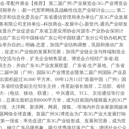
览会-零配件展会【推荐】 第二届广州-产业展览会/3G-产业博览会
期举办：-新一代宽带网络及战略性信息产业研讨会;;;;;;;;; 第二
经济和信息化委员会广东省通信管理局承办单位广东3G产业发展
有限公司支持单位--科技商会--发展中心-新世代-通讯产业研发
板显示产业促进会广东省卫星应用协会河源市-产业协会深圳计
电信广东公司中国移动广东公司中国联通广东分公司协办机构艾
会举办目的;;; 明确-态度，加强产业结构调整，巩固和推动广东
态，促进3G产业链的发展和完善；加强产业链企业与终端制造企
的交流与合作，扩充企业销售渠道。博览会介绍经广东省-批
主办，并由广东3G产业发展联盟、广东省-生产基地、广东省
二届中国（广州）国际3G产业博览会暨第二届广州国际-产业及
积超过30,000 平方米。09年12月11日“首届中国（广州）国
广东省经信委副主任邹生主持，佟星副省长致辞，工信部、省经
大-（电信、移动、联通）、中兴通讯、TCL、京信通信等行业
加，总展出面积达到8000平方米，成为目前国内规模最大的3G产
都市报、大洋网、新浪网、网易、搜狐、-等海内外百余家新闻媒体
题网络全球直播。首届广州3G博览会为广东3G产业大发展打响
业第一强省；率先促进广东3G产业链形成、发展和完善，成为世
力，确立广东品牌形象，吸引优秀项目落户广东；增进社会公众