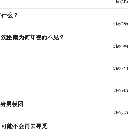
浏览(953)
了什么？
浏览(920)
，沈图南为何却视而不见？
浏览(888)
浏览(922)
浏览(947)
变身男模团
浏览(917)
，可能不会再去寻觅