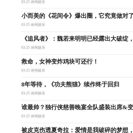
03-25
休闲娱乐
小而美的《花间令》爆出圈，它究竟做对
03-25
休闲娱乐
《追风者》：魏若来明明已经露出大破绽
03-25
休闲娱乐
救命，女神变炸鸡块可还行！
03-25
休闲娱乐
8年等待，《功夫熊猫》续作终于回归
03-25
休闲娱乐
谁最帅？独行侠慈善晚宴全队盛装出席&
03-25
休闲娱乐
被皮克伤透夏奇拉：爱情是我破碎的梦想