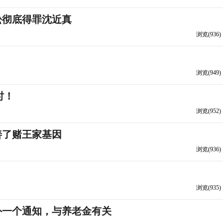
松彻底得罪沈近真
浏览(936)
！
浏览(949)
时！
浏览(952)
善了赌王家基因
浏览(936)
浏览(935)
外一个通知，与养老金有关