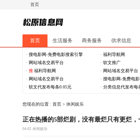
首页
松原信息网
首页
生活服务
商务服务
供求信息
休闲娱乐
体育健身
最新资讯
最新推文
· 搜电影网-免费电影搜索引擎
· 福利导航网
· 网站域名交易平台
· 软文推广
·
推
福利导航网
· 网站域名交易平台
· 网站域名交易平台
· 搜电影网-免费电
· 软文代发布每条0.05元
· 分类信息代发布每条
您现在的位置 :
首页
>
休闲娱乐
正在热播的5部烂剧，没有最烂只有更烂，
04-02
休闲娱乐