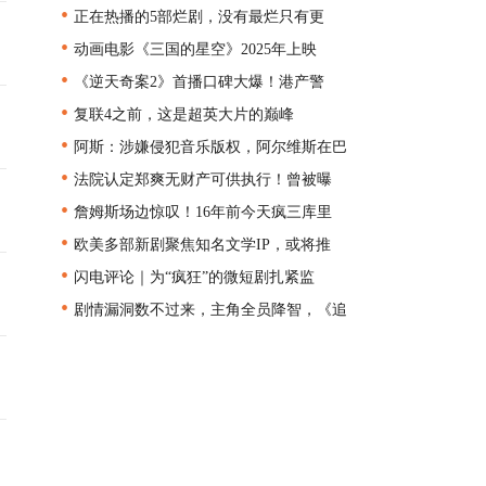
•
正在热播的5部烂剧，没有最烂只有更
•
动画电影《三国的星空》2025年上映
•
《逆天奇案2》首播口碑大爆！港产警
•
复联4之前，这是超英大片的巅峰
•
阿斯：涉嫌侵犯音乐版权，阿尔维斯在巴
•
法院认定郑爽无财产可供执行！曾被曝
•
詹姆斯场边惊叹！16年前今天疯三库里
•
欧美多部新剧聚焦知名文学IP，或将推
•
闪电评论｜为“疯狂”的微短剧扎紧监
•
剧情漏洞数不过来，主角全员降智，《追