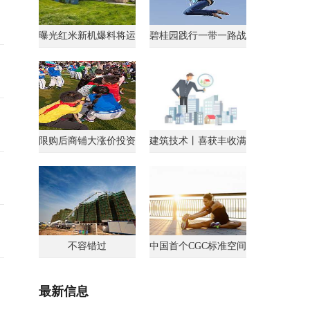
曝光红米新机爆料将运
碧桂园践行一带一路战
行AndroidGo系统
略获马来西亚总理点
限购后商铺大涨价投资
建筑技术丨喜获丰收满
客转战商铺
载归
不容错过
中国首个CGC标准空间
最新信息