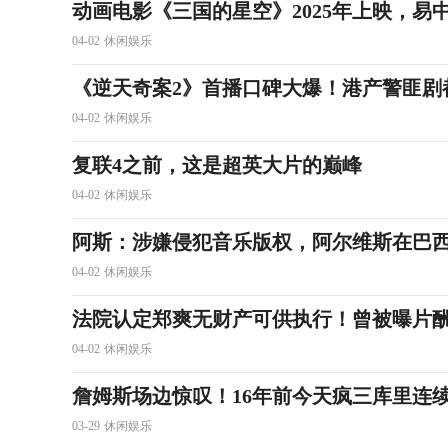
动画电影《三国的星空》2025年上映，易
04-02
休闲娱乐
《逆天奇案2》首播口碑大爆！港产警匪剧
04-02
休闲娱乐
复联4之前，这是超英大片的巅峰
04-02
休闲娱乐
阿斯：涉嫌侵犯音乐版权，阿尔维斯在巴
04-02
休闲娱乐
法院认定郑爽无财产可供执行！曾被曝片酬
04-02
休闲娱乐
詹姆斯场边惊叹！16年前今天疯三库里连续3
03-29
休闲娱乐