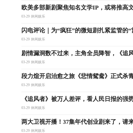
欧美多部新剧聚焦知名文学IP，或将推高
03-29
休闲娱乐
闪电评论｜为“疯狂”的微短剧扎紧监管的“
03-29
休闲娱乐
剧情漏洞数不过来，主角全员降智，《追
03-29
休闲娱乐
段力煊开启治愈之旅《悲情鸳鸯》正式杀
03-29
休闲娱乐
《追风者》被万人差评，看人民日报的强
03-29
休闲娱乐
两大卫视开播！37集年代创业剧来了，请
03-29
休闲娱乐