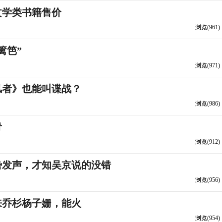
文学类书籍售价
浏览(961)
篱笆”
浏览(971)
风者》也能叫谍战？
浏览(986)
青
浏览(912)
势发声，才知吴京说的没错
浏览(956)
来乔杉杨子姗，能火
浏览(954)