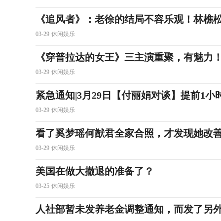
《追风者》：老徐的结局不容乐观！林樵
03-29
休闲娱乐
《穿普拉达的女王》三主演重聚，有魅力
03-29
休闲娱乐
紧急通知|3月29日【付丽娟对谈】提前1小
03-29
休闲娱乐
看了奚梦瑶何猷君全家合照，才发现她改
03-29
休闲娱乐
美国在做大撤退的准备了？
03-25
休闲娱乐
人社部暂未发养老金调整通知，而发了另