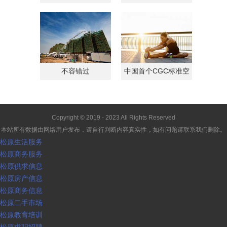
客转战商铺
载归
不容错过
中国首个CGC标准空
间
Copyright © 2019 - 2023 All Rights Reserved
本站所有数据由网络用户发布，请自行判断内容真实性，如有问题请联系我们删除。
松原生活服务
松原商务服务
松原供求信息
松原房产信息
松原商务信息
松原二手市场
松原教育培训