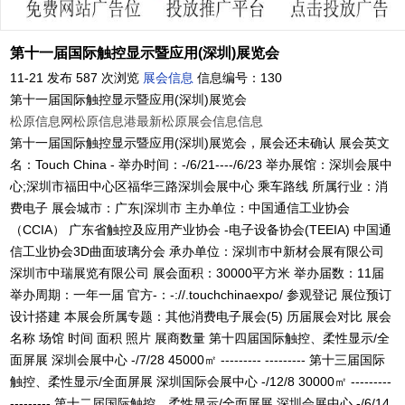
第十一届国际触控显示暨应用(深圳)展览会
11-21 发布
587 次浏览
展会信息
信息编号：130
第十一届国际触控显示暨应用(深圳)展览会
松原信息网
松原信息港
最新松原展会信息信息
第十一届国际触控显示暨应用(深圳)展览会，展会还未确认 展会英文名：Touch China - 举办时间：-/6/21----/6/23 举办展馆：深圳会展中心;深圳市福田中心区福华三路深圳会展中心 乘车路线 所属行业：消费电子 展会城市：广东|深圳市 主办单位：中国通信工业协会（CCIA） 广东省触控及应用产业协会 -电子设备协会(TEEIA) 中国通信工业协会3D曲面玻璃分会 承办单位：深圳市中新材会展有限公司 深圳市中瑞展览有限公司 展会面积：30000平方米 举办届数：11届 举办周期：一年一届 官方-：-://.touchchinaexpo/ 参观登记 展位预订 设计搭建 本展会所属专题：其他消费电子展会(5) 历届展会对比 展会名称 场馆 时间 面积 照片 展商数量 第十四届国际触控、柔性显示/全面屏展 深圳会展中心 -/7/28 45000㎡ --------- --------- 第十三届国际触控、柔性显示/全面屏展 深圳国际会展中心 -/12/8 30000㎡ --------- --------- 第十二届国际触控、柔性显示/全面屏展 深圳会展中心 -/6/14 37500㎡ --------- 423家;查看 第十一届国际触控显示暨应用(深圳)展 深圳会展中心 -/6/21 30000㎡ --------- 337家;查看 第十届国际触控显示暨应用(深圳)展览 深圳会展中心 -/6/22 30000㎡ --------- --------- 第九届国际触摸屏技术暨设备(深圳)展 深圳会展中心 -/6/23 15000㎡ --------- 137家;查看 第八届国际触摸屏技术暨设备(深圳)展 深圳会展中心 -/6/25 40000㎡ --------- 266家;查看 第七届国际触摸屏技术暨设备(深圳)展 深圳会展中心 -/6/9 40000㎡ --------- --------- 展会简介 由中国通信工业协会、CCIA-3D曲面玻璃分会、-电子设备协会、广东省触控及应用产业协会于6月在深圳会展中心举办;第二届3D曲面玻璃制造（外壳曲面成型）技术暨应用展＆Touch ;China -第十一届国际触控显示、全面屏技术暨应用(深圳)展览会;.本届展览面积将达38，000平方米，1580个展位。预计将吸引超过39800人前来观展。随着5G通信渐行渐近, 3D玻璃将是智能-材质的重要选择。预计--3D曲面玻璃出货将以超过30%的增幅增长。国内外设备厂商和材料厂商也将迎来爆发式增长。本届展会将围绕-产业、3C电子产业及新型-玻璃陶瓷产业为主。将汇聚500余家3D曲面玻璃、触控显示、3C-自动化、-和电子新材料、薄膜高端材料、新能源膜材等领域产业链相关企业精彩亮相。观众覆盖了来自智能-、智能家电、智慧终端、汽车电子、人工智能、智能制造机器视觉、智慧显示、智能家居、智慧医疗、触控显示、指纹识别、摄像头、工业自动化、车载、VR设备、广告广告牌、智慧手表/手环/-（含--）等可穿戴装置、交通、智慧建筑等产品或太阳能装置等领域。 Touch China -为智能终端、智慧显示触控、3D曲面玻璃/-陶瓷、摄像指纹及蓝宝石、5G通信与-充电新材质暨3C和-自动化制造技术领域搭建了一个最专业的行业交流及宣传推广平台。上届回顾第十届国际触控显示暨应用(深圳)展览会暨首届3D曲面玻璃制造（外壳曲面成型）技术暨应用展（简称 Touch China -）于6月22-24日，在深圳会展中心-开幕。本届展会展出面积3万平方米。 展会为期3天，以3D曲面玻璃、新型触控显示、-陶瓷、-自动化、光学指纹及摄像技术等新技术暨应用展示为主题，吸引了包括伯恩光学、帝晶光电、华星光电、科立视、奥瑞德、中触电子、国显光电、顺络电子、大族激光、-佳顺达集团、联得自动化、远洋翔瑞、库卡机器人、久久精工、东方碳素、凯格等海内外300多家企业参展，来自全球智能-、智慧终端、汽车电子、智慧显示、智能家居、智慧医疗、触控显示、指纹识别、摄像头、工业自动化等领域35,676名专业观众参会.其中富士康和比亚迪为代表的30多家行业龙头组团参观超过6000余人；来自32家-品牌结构、采购、自动化负责人和1321家显示模组、指纹摄像和TP及盖板企业相关负责人参观。1万多家材料和设备及应用厂商代表参观了展区。Touch China - 为智能终端、智能触控暨3D曲面玻璃制造技术应用搭建最专业的行业交流.宣传推广平台。 参展范围 3D曲面玻璃製造技术展区：生产设备：CNC、热弯、抛光、磨边、丝印贴合、清洗、镀膜和检测设备等材料：玻璃基板、油墨、贴合、镀膜、抛光等生产材料陶瓷外壳加工设备展区：陶瓷外壳成型/ 烧结炉/ ;抛光机/ 激光打孔机/CNC加工/清洗机/镀膜机等配套的设备零件及材料;LCD/OLED(模组)/触控面板展区：LCD面板、3D显示器、OLED面板模组、OLED材料、PI基板、阻隔薄膜、电容式触摸屏、电阻式触摸屏、-线式触摸屏、表面声波触摸屏、弯曲波触摸屏、多点触摸屏、光学触摸屏、大尺寸触摸屏、教育触摸屏、工业触摸屏、液晶拼接显示屏、人机界面、ITO导电玻璃触控显示材料区：OLED材料、触摸屏IC、触控面板、ITO导电玻璃、ITO导电膜、PET保护膜 、玻璃基板、薄膜开关、视窗镜片、FPC柔性电路板