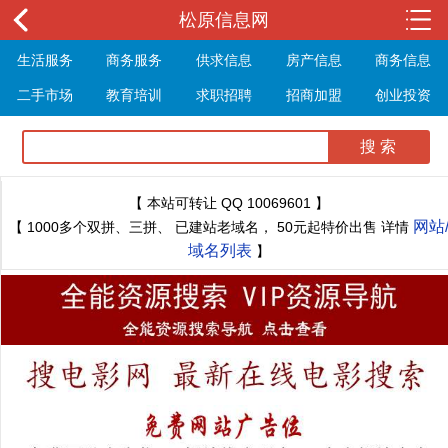
松原信息网
生活服务
商务服务
供求信息
房产信息
商务信息
二手市场
教育培训
求职招聘
招商加盟
创业投资
展会信息
旅游信息
休闲娱乐
体育健身
最新资讯
最新推文
【 本站可转让 QQ 10069601 】
网站
【 1000多个双拼、三拼、 已建站老域名， 50元起特价出售 详情
域名列表
】