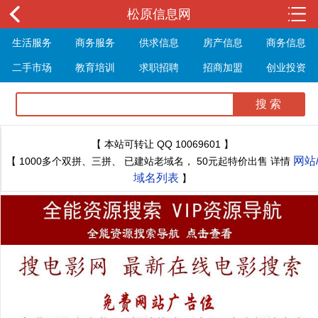
松原信息网
生活服务
商务服务
供求信息
房产信息
商务信息
二手市场
教育培训
求职招聘
招商加盟
创业投资
展会信息
旅游信息
休闲娱乐
体育健身
最新资讯
最新推文
【 本站可转让 QQ 10069601 】
网站
【 1000多个双拼、三拼、 已建站老域名， 50元起特价出售 详情
域名列表
】