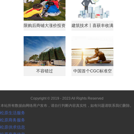
限购后商铺大涨价投资
建筑技术丨喜获丰收满
客转战商铺
载归
不容错过
中国首个CGC标准空
间
Copyright © 2019 - 2023 All Rights Reserved
本站所有数据由网络用户发布，请自行判断内容真实性，如有问题请联系我们删除。
松原生活服务
松原商务服务
松原供求信息