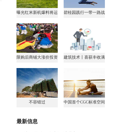
曝光红米新机爆料将运
碧桂园践行一带一路战
行AndroidGo系统
略获马来西亚总理点
限购后商铺大涨价投资
建筑技术丨喜获丰收满
客转战商铺
载归
不容错过
中国首个CGC标准空间
最新信息