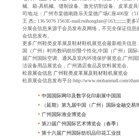
械、箱-具机械、缝制设备、激光切割设备、皮革皮具设备
司地;址：广州市棠德南路乐天棠德广场C座406室（510655）电;
王 杰;; 136 5076 1563E-mail:ruihongfair@163;;
分展会信息来源于会员发布及网络，不完全保证信息
会信息发布。
更多广州鞋类皮革展及鞋材鞋机展览会最新相关信息
国（广州）时尚数码纺织暨个性化,中国（广州）国际
届广州国际空调、通风及室内环境保护展览会,广州国
洁设备用品展览会，广州酒店食品及饮料展览会,
松原展会信息
广州鞋类皮革展及鞋材鞋机展览会
松原展会信息发布平台:http://www.mobanmall.com/zhanhui
•
中国国际网印及数字化印刷展中国国
•
（延期）第九届中国（广州）国际金融交易
•
广州国际渔业博览会
•
第23届广州国际艺术博览会（春季）
•
第十六届广州国际纺织品印花工业技