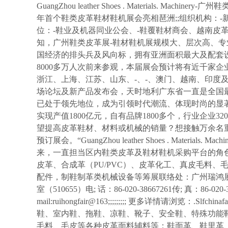
GuangZhou leather Shoes . Materials. 
年首个鞋类皮革鞋材鞋机展会亮相琶洲;;组织机构：
位：-鞋业及机器同业公会、-鞋覆鞋材商会、越南皮
知，广州鞋类皮革展-鞋材鞋机展规模大、层次高、
国经济的排头兵及风向标，拥有亚洲面积最大及配套
8000多万人次前来参观，本届展会预计将有近千家
浙江、上海、江苏、山东、-、-、澳门、越南、印度
场论坛及新产品发布会，天时地利广东省一直是全国
已处于领先地位，成为引领时代潮流、体现时尚的显
实现产值1800亿元，自有品牌1800多个，行业企业
望提高皮革鞋材、材料或机械的销量？想接触万余名重
预订展会。“GuangZhou leather Shoes . Mater
来，一直担当区内鞋类皮革及鞋材鞋机采购平台的角
皮革、合成革（PU/PVC）、皮革化工、真皮毛料
配件，制鞋制革类机械设备等筹展联络处：广州瑞鸿展览
室（510655）电; 话：86-020-38667261传; 真：86-020-
mail:ruihongfair@163;;;;;;;;; 更多详情请浏
鞋、室内鞋、拖鞋、凉鞋、靴子、安全鞋、特殊功能鞋
毛料、毛皮等各种皮革面料辅料等；鞋面革、鞋里革