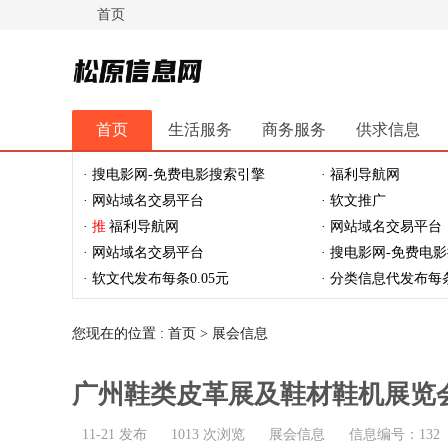
首页
松原信息网
首页
生活服务
商务服务
供求信息
休闲娱乐
体育健身
最新资讯
最新推文
· 搜电影网-免费电影搜索引擎
· 福利导航网
· 网站域名交易平台
· 软文推广
·
推
福利导航网
· 网站域名交易平台
· 网站域名交易平台
· 搜电影网-免费电
· 软文代发布每条0.05元
· 分类信息代发布每条
您现在的位置 :
首页
>
展会信息
广州鞋类皮革展及鞋材鞋机展览
11-21 发布
1013 次浏览
展会信息
信息编号：132