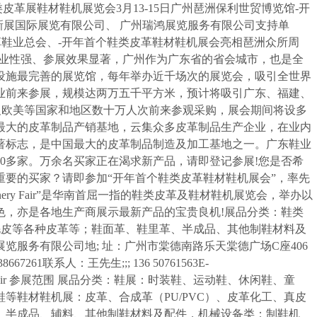
Machinery-广州鞋类皮革展鞋材鞋机展览会3月13-15日广州琶洲保利世贸博览馆-开
-新展国际展览有限公司、 广州瑞鸿展览服务有限公司支持单
革鞋业总会、-开年首个鞋类皮革鞋材鞋机展会亮相琶洲众所周
专业性强、参展效果显著，广州作为广东省的省会城市，也是全
设施最完善的展览馆，每年举办近千场次的展览会，吸引全世界
企业前来参展，规模达两万五千平方米，预计将吸引广东、福建、
及欧美等国家和地区数十万人次前来参观采购，展会期间将设多
最大的皮革制品产销基地，云集众多皮革制品生产企业，在业内
著标志，是中国最大的皮革制品制造及加工基地之一。广东鞋业
3200多家。万余名买家正在渴求新产品，请即登记参展!您是否希
要的买家？请即参加“开年首个鞋类皮革鞋材鞋机展会”，率先
ials. Machinery Fair”是华南首屈一指的鞋类皮革及鞋材鞋机展览会，举办以
色，亦是各地生产商展示最新产品的宝贵良机!展品分类：鞋类
、毛皮等各种皮革等；鞋面革、鞋里革、半成品、其他制鞋材料及
服务有限公司地; 址：广州市棠德南路乐天棠德广场C座406
38667261联系人：王先生;;; 136 50761563E-
览：.Slfchinafair 参展范围 展品分类：鞋展：时装鞋、运动鞋、休闲鞋、童
等鞋材鞋机展：皮革、合成革（PU/PVC）、皮革化工、真皮
、半成品、辅料、其他制鞋材料及配件，机械设备类：制鞋机