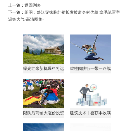
上一篇：
返回列表
下一篇：
组图：舒淇穿抹胸红裙长发披肩身材优越 拿毛笔写字
温婉大气-高清图集-
曝光红米新机爆料将运
碧桂园践行一带一路战
行AndroidGo系统
略获马来西亚总理点
限购后商铺大涨价投资
建筑技术丨喜获丰收满
客转战商铺
载归