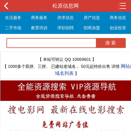
松原信息网
生活服务
商务服务
供求信息
房产信息
商务信息
二手市场
教育培训
求职招聘
招商加盟
创业投资
展会信息
旅游信息
休闲娱乐
体育健身
最新资讯
最新推文
【 本站可转让 QQ 10069601 】
网站
【 1000多个双拼、三拼、 已建站老域名， 50元起特价出售 详情
域名列表
】