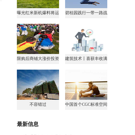
曝光红米新机爆料将运
碧桂园践行一带一路战
行AndroidGo系统
略获马来西亚总理点
限购后商铺大涨价投资
建筑技术丨喜获丰收满
客转战商铺
载归
不容错过
中国首个CGC标准空间
最新信息