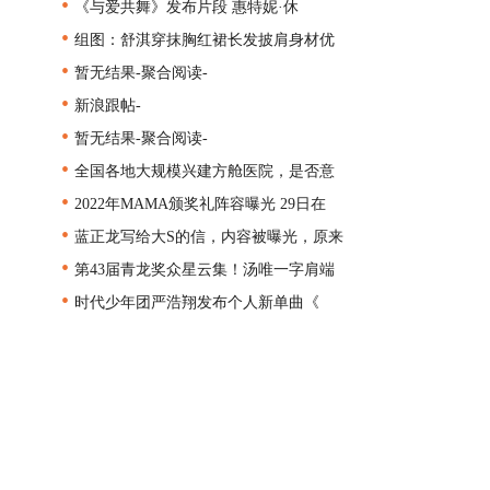
•
《与爱共舞》发布片段 惠特妮·休
•
组图：舒淇穿抹胸红裙长发披肩身材优
•
暂无结果-聚合阅读-
•
新浪跟帖-
•
暂无结果-聚合阅读-
•
全国各地大规模兴建方舱医院，是否意
•
2022年MAMA颁奖礼阵容曝光 29日在
•
蓝正龙写给大S的信，内容被曝光，原来
•
第43届青龙奖众星云集！汤唯一字肩端
•
时代少年团严浩翔发布个人新单曲《