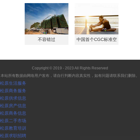
客转战商铺
载归
不容错过
中国首个CGC标准空
间
Copyright © 2019 - 2023 All Rights Reserved
本站所有数据由网络用户发布，请自行判断内容真实性，如有问题请联系我们删除。
松原生活服务
松原商务服务
松原供求信息
松原房产信息
松原商务信息
松原二手市场
松原教育培训
松原求职招聘