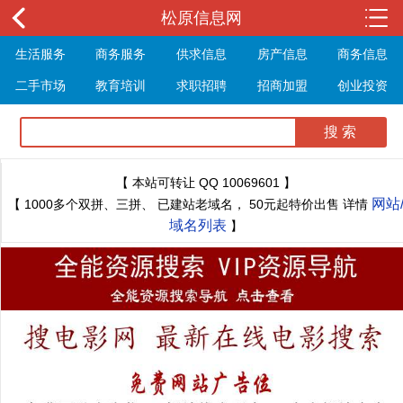
松原信息网
生活服务
商务服务
供求信息
房产信息
商务信息
二手市场
教育培训
求职招聘
招商加盟
创业投资
展会信息
旅游信息
休闲娱乐
体育健身
最新资讯
最新推文
【 本站可转让 QQ 10069601 】
网站
【 1000多个双拼、三拼、 已建站老域名， 50元起特价出售 详情
域名列表
】