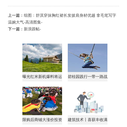
上一篇：
组图：舒淇穿抹胸红裙长发披肩身材优越 拿毛笔写字
温婉大气-高清图集-
下一篇：
新浪跟帖-
曝光红米新机爆料将运
碧桂园践行一带一路战
行AndroidGo系统
略获马来西亚总理点
限购后商铺大涨价投资
建筑技术丨喜获丰收满