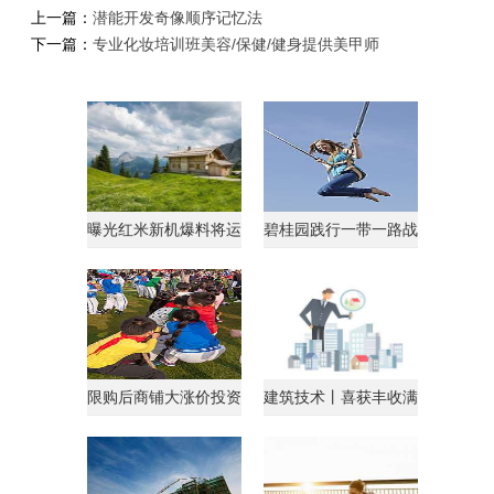
上一篇：
潜能开发奇像顺序记忆法
下一篇：
专业化妆培训班美容/保健/健身提供美甲师
曝光红米新机爆料将运
碧桂园践行一带一路战
行AndroidGo系统
略获马来西亚总理点
限购后商铺大涨价投资
建筑技术丨喜获丰收满
客转战商铺
载归