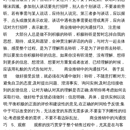
唾沫四溅。参加别人谈话要先打招呼，别人在个别谈话，不要凑前旁
听。若有事需与某人说话，应待别人说完。第三者参与谈话，应以握
手、点头或微笑表示欢迎。谈话中遇有急事需要处理或离开，应向谈
话对方打招呼，表示歉意。 商业推销中的沟通技巧3、 注意倾
听 大部分人总是做不到积极的聆听，积极聆听是暂时忘掉自我的
思想、期待、成见和愿望，全神贯注解讲话的内容，与对方一起去体
验、感受整个过程。是为了理解而去聆听，不是为了评价而去聆听。
所以要发出你积极聆听的信息。如果你没有听清楚、没有理解、想得
到更多的信息、想澄清、想要对方重复或者改述、已经理解的时候，
应该用礼貌的方式告知对方。 商业推销中的沟通技巧4、 善于反
馈 做好接受反馈，就必须在沟通中做到：聆听，不随意打断对方;
避免自卫的态度;及时提出问题、澄清事实、询问实例;及时总结接收
到的反馈信息，让对方确认对其的理解是否正确;表明你将考虑如何去
采取行动。做好给予反馈必须做到：信息明确、具体，提供实例以说
明;平衡积极的正面的评价和建设性的意见;在正确的时间给予反馈;集
中于可以改变的行为，无法改变的东西无需多谈;不要妄下判断性的结
论;考虑接受者的需求，不要不着边际乱扯。 商业推销中的沟通技
巧 5、观察 观察的技巧贯穿于整个销售过程中，尤其是在与客