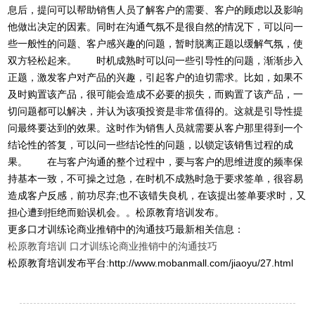
息后，提问可以帮助销售人员了解客户的需要、客户的顾虑以及影响
他做出决定的因素。同时在沟通气氛不是很自然的情况下，可以问一
些一般性的问题、客户感兴趣的问题，暂时脱离正题以缓解气氛，使
双方轻松起来。 时机成熟时可以问一些引导性的问题，渐渐步入
正题，激发客户对产品的兴趣，引起客户的迫切需求。比如，如果不
及时购置该产品，很可能会造成不必要的损失，而购置了该产品，一
切问题都可以解决，并认为该项投资是非常值得的。这就是引导性提
问最终要达到的效果。这时作为销售人员就需要从客户那里得到一个
结论性的答复，可以问一些结论性的问题，以锁定该销售过程的成
果。 在与客户沟通的整个过程中，要与客户的思维进度的频率保
持基本一致，不可操之过急，在时机不成熟时急于要求签单，很容易
造成客户反感，前功尽弃;也不该错失良机，在该提出签单要求时，又
担心遭到拒绝而贻误机会。。松原教育培训发布。
更多口才训练论商业推销中的沟通技巧最新相关信息：
松原教育培训
口才训练论商业推销中的沟通技巧
松原教育培训发布平台:http://www.mobanmall.com/jiaoyu/27.html