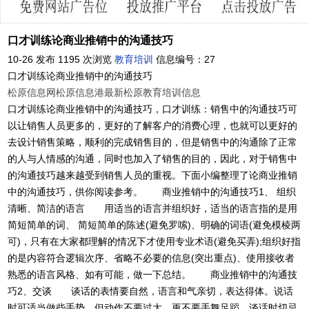
口才训练论商业推销中的沟通技巧
10-26 发布
1195 次浏览
教育培训
信息编号：27
口才训练论商业推销中的沟通技巧
松原信息网
松原信息港
最新松原教育培训信息
口才训练论商业推销中的沟通技巧，口才训练：销售中的沟通技巧可
以让销售人员更多的，更好的了解客户的消费心理，也就可以更好的
去设计销售策略，顺利的完成销售目的，但是销售中的沟通除了正常
的人与人情感的沟通，同时也加入了销售的目的，因此，对于销售中
的沟通技巧越来越受到销售人员的重视。下面小编整理了论商业推销
中的沟通技巧，供你阅读参考。 商业推销中的沟通技巧1、 组织
清晰、简洁的语言 用适当的语言并组织好，适当的语言指的是用
简短简单的词、 简短简单的陈述(避免罗嗦)、明确的词语(避免模棱两
可)，只有在大家都理解的情况下才使用专业术语(避免买弄);组织好指
的是内容符合逻辑次序、省略不必要的信息(突出重点)、使用接收者
熟悉的语言风格、如有可能，做一下总结。 商业推销中的沟通技
巧2、交谈 谈话的表情要自然，语言和气亲切，表达得体。说话
时可适当做些手势，但动作不要过大，更不要手舞足蹈。谈话时切忌