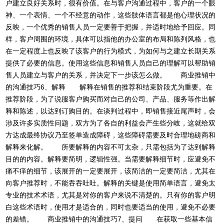
户建立良好关系时，很有价值。在与客户沟通过程中，客户的一个眼
神、一个表情、一个不经意的动作，这些肢体语言都是他心理状况的
反映，一个优秀的销售人员一定要善于把握，并适时地给予回应。同
样，客户周围的环境，具体可以指他的办公室的布局和陈列风格，也
在一定程度上也反映了该客户的行为模式，为如何与之建立长期关系
提供了必要的信息。使用这些信息和销售人员自己的理解可以帮助销
售人员建立与客户的关系，并决定下一步该怎么做。 商业推销中
的沟通技巧6、解释 解释在销售的推荐和结束阶段尤为重要。在
推荐阶段，为了说服客户购买而对自己的公司、产品、服务等作出解
释和陈述，以达到订购目的。在谈判过程中，即销售接近尾声时，会
涉及许多实质性问题，双方为了各自的利益会产生些分岐，这就给双
方达成最终协议乃至签单造成障碍，这些障碍需要及时合理地磋商和
解释来化解。 所要解释的内容不可太杂，只需包括为了达到解释
目的的内容。解释要简明，逻辑性强。当需要解释细节时，应避免不
痛不痒的细节，该展开的一定要展开，该简洁的一定要简洁，尤其在
向客户推荐时，不能吞吞吐吐。解释的关键是使用简单语言，避免太
专业的技术术语，尤其是对你的客户来说不清楚的。只有你的客户明
白这些术语时，使用才是适合的，同时也要适当的使用，避免不必要
的差错。 商业推销中的沟通技巧7、提问 在获取一些基本信