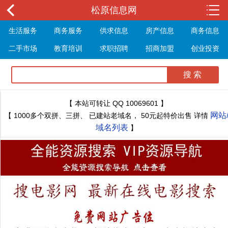
松原信息网
生活服务
商务服务
供求信息
房产信息
商务信息
二手市场
教育培训
求职招聘
招商加盟
创业投资
展会信息
旅游信息
休闲娱乐
体育健身
最新资讯
最新推文
【 本站可转让 QQ 10069601 】
网站
【 1000多个双拼、三拼、 已建站老域名， 50元起特价出售 详情
域名列表
】