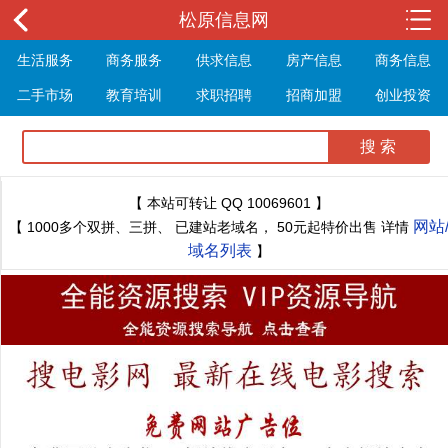
松原信息网
生活服务
商务服务
供求信息
房产信息
商务信息
二手市场
教育培训
求职招聘
招商加盟
创业投资
展会信息
旅游信息
休闲娱乐
体育健身
最新资讯
最新推文
【 本站可转让 QQ 10069601 】
网站
【 1000多个双拼、三拼、 已建站老域名， 50元起特价出售 详情
域名列表
】