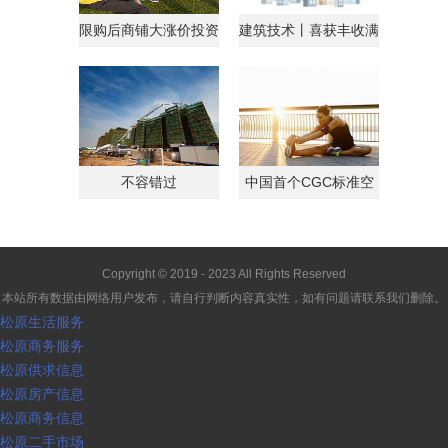
限购后商铺大涨价投资
建筑技术丨喜获丰收满
客转战商铺
载归
不容错过
中国首个CGC标准空
间
Copyright © 2019 - 2023 All Rights Reserved
本站所有数据由网络用户发布，请自行判断内容真实性，如有问题请联系我们删除。
松原生活服务
松原商务服务
松原供求信息
松原房产信息
松原商务信息
松原二手市场