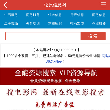
松原信息网
生活服务
商务服务
供求信息
房产信息
商务信息
二手市场
教育培训
求职招聘
招商加盟
创业投资
展会信息
旅游信息
休闲娱乐
体育健身
最新资讯
最新推文
【 本站可转让 QQ 10069601 】
网站
【 1000多个双拼、三拼、 已建站老域名， 50元起特价出售 详情
域名列表
】