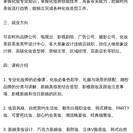
掌握化妆专业知识，掌握化妆师技能技术，具备审美能力，把握时尚
美妆流行趋势，能独立完成各种化妆造型工作。
三、就业方向
可在时尚品牌公司、电视台、影视剧组、广告公司、摄影公司、化妆
美容美发美甲设计中心、各大形象设计连锁店就职，担任人物形象设
计师、高级化妆造型师、营销主管、区域经理、店面店长等职位。
四、课程介绍
1. 专业化妆师的必修课，化妆必备色彩学、礼服与场景的搭配、婚纱
品牌的分类与讲解、新娘真假发结合造型、影楼跟妆及跟妆注意事
项、影楼新娘和当日新娘的区别。
2. 妆容风格、自然简约生活妆、都市白领职业妆、韩式裸妆、PARTY
妆、可爱芭比妆、甜心约会美妆、潮流晚宴妆、经典烟熏妆。
3. 新娘美妆设计、巧克力新娘妆、新郎妆、立体V脸底妆、韩式自然