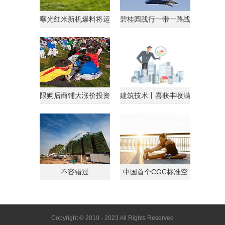
曝光红米新机爆料将运
碧桂园践行一带一路战
行AndroidGo系统
略获马来西亚总理点
限购后商铺大涨价投资
建筑技术丨喜获丰收满
客转战商铺
载归
不容错过
中国首个CGC标准空
间
Copyright © 2019 - 2023 All Rights Reserved