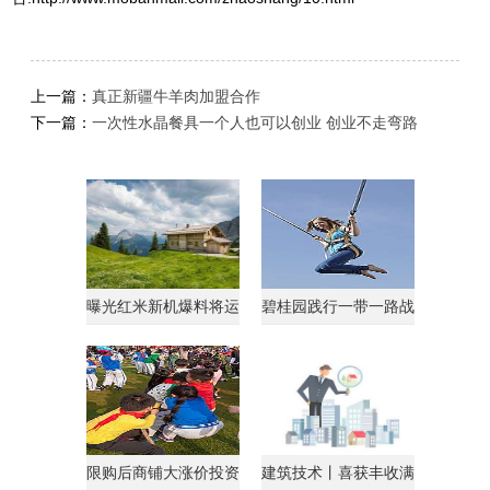
上一篇：
真正新疆牛羊肉加盟合作
下一篇：
一次性水晶餐具一个人也可以创业 创业不走弯路
曝光红米新机爆料将运
碧桂园践行一带一路战
行AndroidGo系统
略获马来西亚总理点
限购后商铺大涨价投资
建筑技术丨喜获丰收满