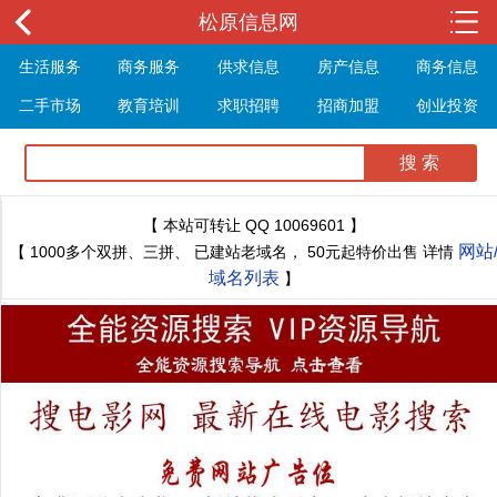
松原信息网
生活服务
商务服务
供求信息
房产信息
商务信息
二手市场
教育培训
求职招聘
招商加盟
创业投资
展会信息
旅游信息
休闲娱乐
体育健身
最新资讯
最新推文
【 本站可转让 QQ 10069601 】
网站
【 1000多个双拼、三拼、 已建站老域名， 50元起特价出售 详情
域名列表
】