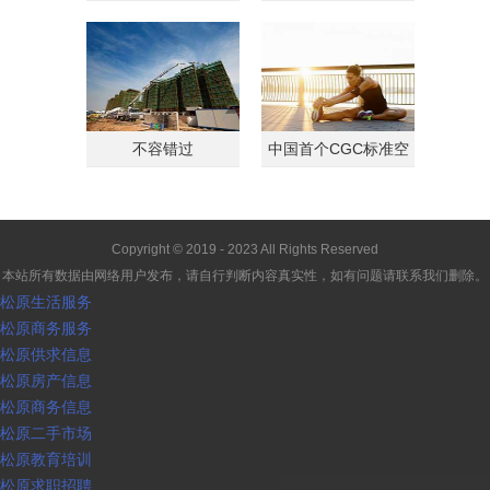
客转战商铺
载归
不容错过
中国首个CGC标准空
间
Copyright © 2019 - 2023 All Rights Reserved
本站所有数据由网络用户发布，请自行判断内容真实性，如有问题请联系我们删除。
松原生活服务
松原商务服务
松原供求信息
松原房产信息
松原商务信息
松原二手市场
松原教育培训
松原求职招聘