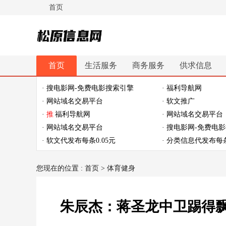
首页
松原信息网
首页
生活服务
商务服务
供求信息
休闲娱乐
体育健身
最新资讯
最新推文
· 搜电影网-免费电影搜索引擎
· 福利导航网
· 网站域名交易平台
· 软文推广
·
推
福利导航网
· 网站域名交易平台
· 网站域名交易平台
· 搜电影网-免费电
· 软文代发布每条0.05元
· 分类信息代发布每条
您现在的位置 :
首页
>
体育健身
朱辰杰：蒋圣龙中卫踢得