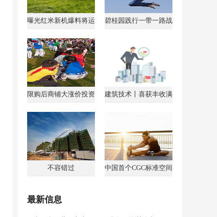
曝光红米新机爆料将运
碧桂园践行一带一路战
行AndroidGo系统
略获马来西亚总理点
限购后商铺大涨价投资
建筑技术丨喜获丰收满
客转战商铺
载归
不容错过
中国首个CGC标准空间
最新信息