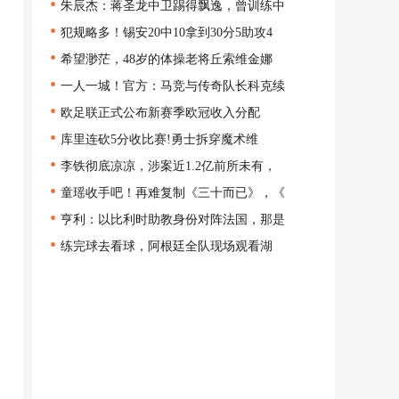
•
朱辰杰：蒋圣龙中卫踢得飘逸，曾训练中
•
犯规略多！锡安20中10拿到30分5助攻4
•
希望渺茫，48岁的体操老将丘索维金娜
•
一人一城！官方：马竞与传奇队长科克续
•
欧足联正式公布新赛季欧冠收入分配
•
库里连砍5分收比赛!勇士拆穿魔术维
•
李铁彻底凉凉，涉案近1.2亿前所未有，
•
童瑶收手吧！再难复制《三十而已》，《
•
亨利：以比利时助教身份对阵法国，那是
•
练完球去看球，阿根廷全队现场观看湖