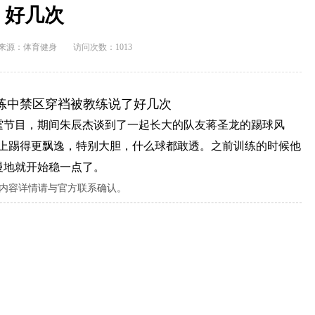
好几次
来源：
体育健身
访问次数：1013
练中禁区穿裆被教练说了好几次
潇霆节目，期间朱辰杰谈到了一起长大的队友蒋圣龙的踢球风
置上踢得更飘逸，特别大胆，什么球都敢透。之前训练的时候他
慢地就开始稳一点了。
内容详情请与官方联系确认。