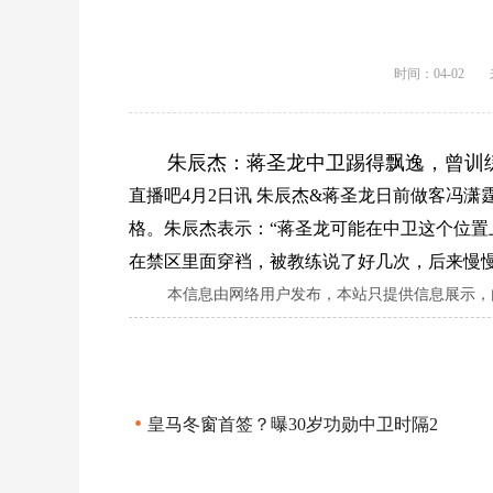
时间：04-02
朱辰杰：蒋圣龙中卫踢得飘逸，曾训
直播吧4月2日讯 朱辰杰&蒋圣龙日前做客冯
格。朱辰杰表示：“蒋圣龙可能在中卫这个位
在禁区里面穿裆，被教练说了好几次，后来慢
本信息由网络用户发布，
本站只提供信息展示，
•
皇马冬窗首签？曝30岁功勋中卫时隔2