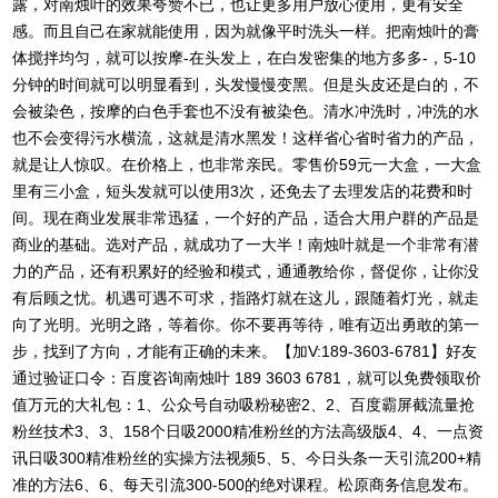
露，对南烛叶的效果夸赞不已，也让更多用户放心使用，更有安全
感。而且自己在家就能使用，因为就像平时洗头一样。把南烛叶的膏
体搅拌均匀，就可以按摩-在头发上，在白发密集的地方多多-，5-10
分钟的时间就可以明显看到，头发慢慢变黑。但是头皮还是白的，不
会被染色，按摩的白色手套也不没有被染色。清水冲洗时，冲洗的水
也不会变得污水横流，这就是清水黑发！这样省心省时省力的产品，
就是让人惊叹。在价格上，也非常亲民。零售价59元一大盒，一大盒
里有三小盒，短头发就可以使用3次，还免去了去理发店的花费和时
间。现在商业发展非常迅猛，一个好的产品，适合大用户群的产品是
商业的基础。选对产品，就成功了一大半！南烛叶就是一个非常有潜
力的产品，还有积累好的经验和模式，通通教给你，督促你，让你没
有后顾之忧。机遇可遇不可求，指路灯就在这儿，跟随着灯光，就走
向了光明。光明之路，等着你。你不要再等待，唯有迈出勇敢的第一
步，找到了方向，才能有正确的未来。【加V:189-3603-6781】好友
通过验证口令：百度咨询南烛叶 189 3603 6781，就可以免费领取价
值万元的大礼包：1、公众号自动吸粉秘密2、2、百度霸屏截流量抢
粉丝技术3、3、158个日吸2000精准粉丝的方法高级版4、4、一点资
讯日吸300精准粉丝的实操方法视频5、5、今日头条一天引流200+精
准的方法6、6、每天引流300-500的绝对课程。松原商务信息发布。