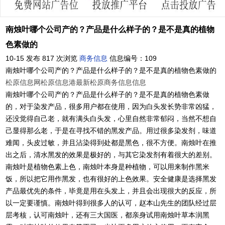
南烛叶哪个公司产的？产品是什么样子的？是不是真的植物
色素做的
10-15 发布
817 次浏览
商务信息
信息编号：109
南烛叶哪个公司产的？产品是什么样子的？是不是真的植物色素做的
松原信息网
松原信息港
最新松原商务信息信息
南烛叶哪个公司产的？产品是什么样子的？是不是真的植物色素做
的，对于染发产品，很多用户都在使用，因为白头发长势非常凶猛，
还没觉得自己老，就有满头白头发，心里自然非常郁闷，当然不想自
己显得那么老，于是在寻找不错的黑发产品。用过很多染发剂，味道
难闻，头皮过敏，并且沾染得到处都是黑色，很不方便。南烛叶在推
出之后，清水黑发的效果是极好的，与其它染发剂有着很大的差别。
南烛叶是植物色素上色，南烛叶本身是种植物，可以用来制作黑米
饭，所以把它用作黑发，也有很好的上色效果。安全健康是选择黑发
产品最优先的条件，毕竟是用在头发上，并且会出现很大的反应，所
以一定要谨慎。南烛叶得到很多人的认可，赵本山先生的团队经过层
层考核，认可南烛叶，还有三大国医，都亲身试用南烛叶草本润黑