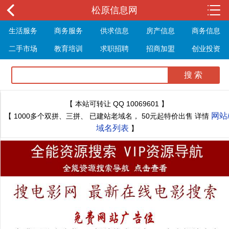
松原信息网
生活服务
商务服务
供求信息
房产信息
商务信息
二手市场
教育培训
求职招聘
招商加盟
创业投资
展会信息
旅游信息
休闲娱乐
体育健身
最新资讯
最新推文
【 本站可转让 QQ 10069601 】
网站
【 1000多个双拼、三拼、 已建站老域名， 50元起特价出售 详情
域名列表
】