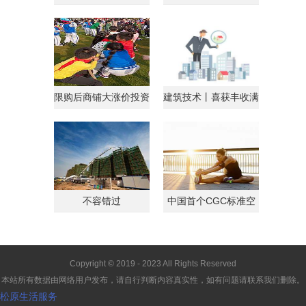
行AndroidGo系统
略获马来西亚总理点
限购后商铺大涨价投资
建筑技术丨喜获丰收满
客转战商铺
载归
不容错过
中国首个CGC标准空
间
Copyright © 2019 - 2023 All Rights Reserved
本站所有数据由网络用户发布，请自行判断内容真实性，如有问题请联系我们删除。
松原生活服务