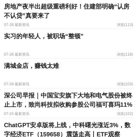
房地产夜半出超级重磅利好！住建部明确“认房
不认贷”真要来了
07-28
最新资讯
浏览(113)
实习的年轻人，被职场“整顿”
07-28
最新资讯
浏览(118)
满城金店，赚钱太难
07-28
最新资讯
浏览(103)
深公司早报｜中国宝安旗下大地和电气股份被终
止上市，致尚科技拟收购参股公司福可喜玛11%
股权
07-24
最新资讯
浏览(102)
ChatGPT安卓版将上线，中科曙光涨近3%，数
字经济ETF（159658）震荡走高丨ETF观察