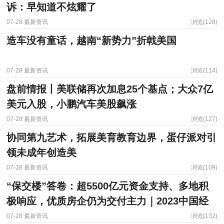
诉：早知道不炫耀了
07-28
最新资讯
浏览(128)
造车没有童话，越南“新势力”折戟美国
07-28
最新资讯
浏览(114)
盘前情报丨美联储再次加息25个基点；大众7亿
美元入股，小鹏汽车美股飙涨
07-28
最新资讯
浏览(127)
协同第九艺术，拓展美育教育边界，蛋仔派对引
领未成年创造美
07-28
最新资讯
浏览(109)
“保交楼”答卷：超5500亿元资金支持、多地积
极响应，优质房企仍为交付主力｜2023中国经
济半年报
07-28
最新资讯
浏览(132)