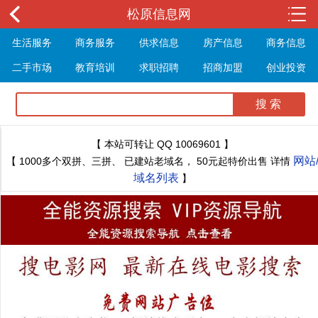
松原信息网
生活服务
商务服务
供求信息
房产信息
商务信息
二手市场
教育培训
求职招聘
招商加盟
创业投资
展会信息
旅游信息
休闲娱乐
体育健身
最新资讯
最新推文
【 本站可转让 QQ 10069601 】
网站
【 1000多个双拼、三拼、 已建站老域名， 50元起特价出售 详情
域名列表
】