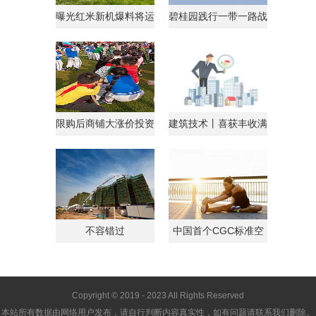
曝光红米新机爆料将运
碧桂园践行一带一路战
行AndroidGo系统
略获马来西亚总理点
限购后商铺大涨价投资
建筑技术丨喜获丰收满
客转战商铺
载归
不容错过
中国首个CGC标准空
间
Copyright © 2019 - 2023 All Rights Reserved
本站所有数据由网络用户发布，请自行判断内容真实性，如有问题请联系我们删除。