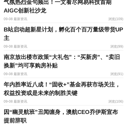
气氛热烈金句频出！一文看尽网易科技首期
AIGC创新社沙龙
09-08
最新资讯
浏览(109)
B站启动超新星计划，孵化百个百万量级带货UP
主
09-08
最新资讯
浏览(99)
南京放出楼市政策“大礼包”：“买新房”、“卖旧
换新”均可享购房补贴
09-08
最新资讯
浏览(91)
年内胜率近八成！“固收+”基金再获市场关注，
权益投资或是未来的制胜关键
09-08
最新资讯
浏览(106)
因“幽灵航班”丑闻缠身，澳航CEO乔伊斯宣布
提前辞职