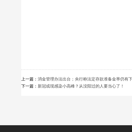
上一篇：
消金管理办法出台；央行称法定存款准备金率仍有下
下一篇：
新冠或现感染小高峰？从没阳过的人要当心了！