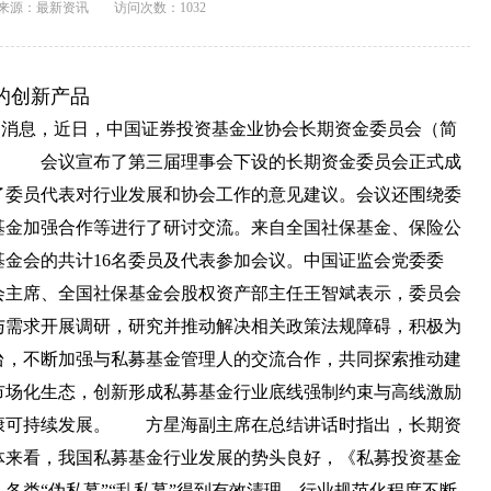
来源：
最新资讯
访问次数：1032
的创新产品
日消息，近日，中国证券投资基金业协会长期资金委员会（简
。 会议宣布了第三届理事会下设的长期资金委员会正式成
了委员代表对行业发展和协会工作的意见建议。会议还围绕委
基金加强合作等进行了研讨交流。来自全国社保基金、保险公
金会的共计16名委员及代表参加会议。中国证监会党委委
主席、全国社保基金会股权资产部主任王智斌表示，委员会
与需求开展调研，研究并推动解决相关政策法规障碍，积极为
台，不断加强与私募基金管理人的交流合作，共同探索推动建
市场化生态，创新形成私募基金行业底线强制约束与高线激励
康可持续发展。 方星海副主席在总结讲话时指出，长期资
体来看，我国私募基金行业发展的势头良好，《私募投资基金
各类“伪私募”“乱私募”得到有效清理，行业规范化程度不断