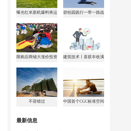
曝光红米新机爆料将运
碧桂园践行一带一路战
行AndroidGo系统
略获马来西亚总理点
限购后商铺大涨价投资
建筑技术丨喜获丰收满
客转战商铺
载归
不容错过
中国首个CGC标准空间
最新信息