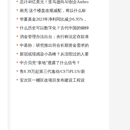
•
总计40亿美元！亚马逊向AI创企Anthro
•
南充:这个楼盘改规减配，将以什么标
•
华夏基金2023年净利同比减少6.95%，
•
什么历史可以数字化？古代中国的铜钟
•
消金管理办法出台；央行称法定存款准
•
中基协：研究推出符合长期资金需求的
•
新冠或现感染小高峰？从没阳过的人要
•
中介贝壳“拿地”透露了什么信号？
•
售8.39万起第三代逸动/CS75PLUS/新
•
安次区一棚区改项目发布建设工程设