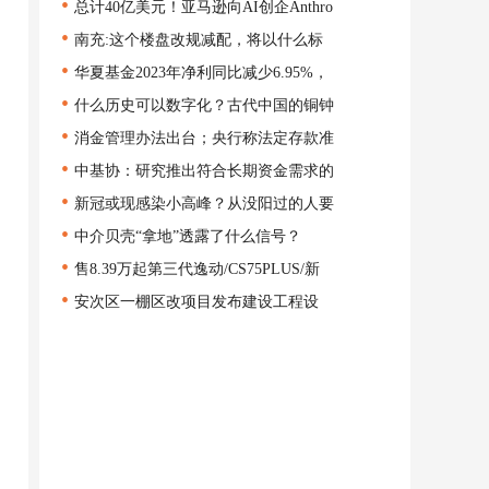
•
总计40亿美元！亚马逊向AI创企Anthro
•
南充:这个楼盘改规减配，将以什么标
•
华夏基金2023年净利同比减少6.95%，
•
什么历史可以数字化？古代中国的铜钟
•
消金管理办法出台；央行称法定存款准
•
中基协：研究推出符合长期资金需求的
•
新冠或现感染小高峰？从没阳过的人要
•
中介贝壳“拿地”透露了什么信号？
•
售8.39万起第三代逸动/CS75PLUS/新
•
安次区一棚区改项目发布建设工程设