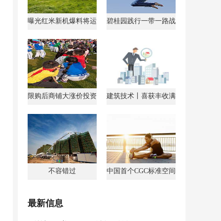
曝光红米新机爆料将运
碧桂园践行一带一路战
行AndroidGo系统
略获马来西亚总理点
限购后商铺大涨价投资
建筑技术丨喜获丰收满
客转战商铺
载归
不容错过
中国首个CGC标准空间
最新信息