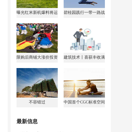
曝光红米新机爆料将运
碧桂园践行一带一路战
行AndroidGo系统
略获马来西亚总理点
限购后商铺大涨价投资
建筑技术丨喜获丰收满
客转战商铺
载归
不容错过
中国首个CGC标准空间
最新信息