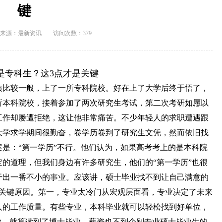
键
来源：
最新资讯
访问次数：379
是专科生？这3点才是关键
绩比较一般，上了一所专科院校。好在上了大学后终于悟了，
所本科院校，接着参加了两次研究生考试，第二次考研如愿以
工作却屡遭拒绝，这让他非常痛苦。不少年轻人的求职遭遇跟
大学求学期间很勤奋，卷学历卷到了研究生文凭，然而依旧找
是：“第一学历”不行。他们认为，如果高考考上的是本科院
的道理，但我们身边有许多研究生，他们的“第一学历”也很
干出一番不小的事业。应该讲，硕士毕业找不到让自己满意的
个关键原因。第一，专业太冷门从宏观层面看，专业决定了未来
人的工作质量。有些专业，本科毕业就可以轻松找到好单位，
业，就算读到了博士毕业，薪资也不到个别专业硕士毕业生的