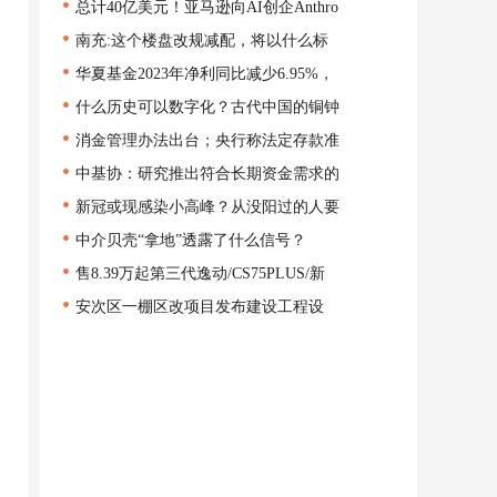
•
总计40亿美元！亚马逊向AI创企Anthro
•
南充:这个楼盘改规减配，将以什么标
•
华夏基金2023年净利同比减少6.95%，
•
什么历史可以数字化？古代中国的铜钟
•
消金管理办法出台；央行称法定存款准
•
中基协：研究推出符合长期资金需求的
•
新冠或现感染小高峰？从没阳过的人要
•
中介贝壳“拿地”透露了什么信号？
•
售8.39万起第三代逸动/CS75PLUS/新
•
安次区一棚区改项目发布建设工程设