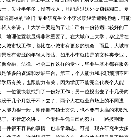
硕士，失业半年多，没有收入，只能通过送外卖赚钱糊口。复
些普通高校的“冷门”专业研究生？小李求职经常遭到拒绝，可能
年轻人来讲，上大学主要是为了让自己有一份待遇比较好的工
以，地理位置就显得非常重要了。在大城市上大学，毕业后在
去大城市找工作，都比在小城市有更多的机会。而且，大城市
背景没有资源的年轻人闯荡。如果小李就读是的文科类专业，
其像金融、法律、社会工作这样的专业，毕业生基本都在服务
供足够多的资源和发展平台。第三，个人能力和求职预期不匹
跟学历有关，也跟能力有关，因为学历不能完全代表个人能
士，一位很快就找到了一份好工作；另一位投出去了十几份简
地没干几个月就干不下去了。两个人在就业市场上的不同遭
个人能力很一般，即便拥有硕士文凭，也不要有太高的求职预
绝了。不管怎么讲，一个专科生凭自己的努力，一路披荆斩
是一件很不容易的事情，也非常励志。可是，现在研究生太多