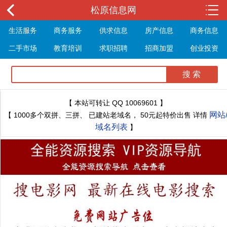
松原信息网
生活服务
商务服务
供求信息
房产信息
商务信息
二手市场
教育培训
求职招聘
招商加盟
创业投资
展会信息
旅游信息
休闲娱乐
体育健身
最新资讯
最新推文
【 本站可转让 QQ 10069601 】
网站
【 1000多个双拼、三拼、 已建站老域名， 50元起特价出售 详情
域名列表
】