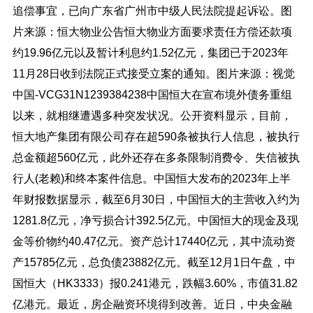
追偿事宜，已向广东省广州市中级人民法院提起诉讼。图
片来源：恒大物业公告恒大物业方面要求责任方偿还款项
约19.96亿元以及暂计利息约1.52亿元，集团已于2023年
11月28日收到法院正式接受立案的通知。图片来源：视觉
中国-VCG31N1239384238中国恒大在宣布境外债务重组
以来，就相继遭遇多种突发状况。公开资料显示，目前，
恒大地产集团有限公司存在超590条被执行人信息，被执行
总金额超560亿元，此外还存在多条限制消费令、失信被执
行人(老赖)和终本案件信息。中国恒大发布的2023年上半
年财报数据显示，截至6月30日，中国恒大的主营收入约为
1281.8亿元，净亏损合计392.5亿元。中国恒大的现金及现
金等价物约40.47亿元。资产总计17440亿元，其中流动资
产15785亿元，总负债23882亿元。截至12月1日午盘，中
国恒大（HK3333）报0.241港元，跌幅3.60%，市值31.82
亿港元。最近，房企融资环境得到改善。近日，中央金融