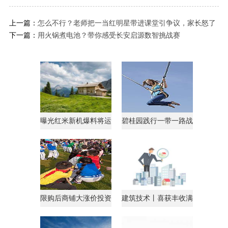
上一篇：
怎么不行？老师把一当红明星带进课堂引争议，家长怒了
下一篇：
用火锅煮电池？带你感受长安启源数智挑战赛
曝光红米新机爆料将运
碧桂园践行一带一路战
行AndroidGo系统
略获马来西亚总理点
限购后商铺大涨价投资
建筑技术丨喜获丰收满
客转战商铺
载归