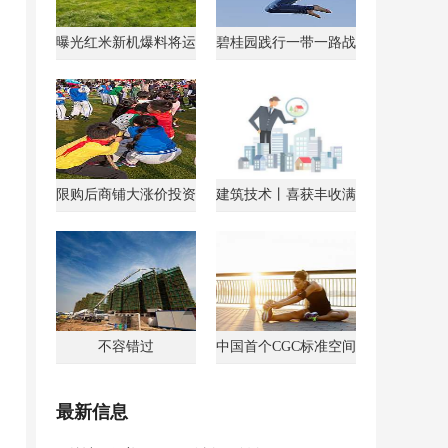
曝光红米新机爆料将运
碧桂园践行一带一路战
行AndroidGo系统
略获马来西亚总理点
限购后商铺大涨价投资
建筑技术丨喜获丰收满
客转战商铺
载归
不容错过
中国首个CGC标准空间
最新信息