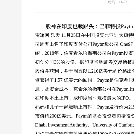
时间：11-27
股神在印度也栽跟头：巴菲特投Paytm
雷递网 乐天 11月25日在中国投资比亚迪大
司周五出售了印度支付公司Paytm母公司 One97 
绍，2018年，伯克希尔哈撒韦公司向Paytm投
初创公司3%的股份。据印度当地证券交易所披露，沃
股份并获利，并于周五以1.216亿美元的价格出售
资获得了1.57 亿美元的回报。Paytm是伯
息，及资金成本，克希尔哈撒韦公司在Paytm上的
在印度本土上市，成印度当时规模最大的IPO。上市当天，
妈妈和儿子一起敲响上市钟。Paytm发行价为21
市值约200亿美元。Paytm的基石投资者包括投资方包括Bla
Dhabi Investment Authority、University o
和伯克希尔哈撒韦等出售价值1000亿卢比的股票