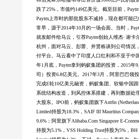
跌了25%，市值约149亿美元。截至目前，Pay
Paytm上市时的那批股东不减持，现在都可能
常早，源于2014年10月的一场会面。当时，Pay
就发邮件给马云，引荐Paytm创始人维杰· 谢卡
杭州，面对马云、彭蕾、井贤栋谈到公司情况
付平台。马云看中了印度人口红利和不亚于中国的
年1月底，Paytm拿到蚂蚁集团的投资，2015年
司）投资6.8亿美元。2017年3月，阿里巴巴领投
完成E轮10亿美元融资，蚂蚁集团、软银中国跟
系统结构改造，到风控体系搭建，再到数据处理能
大股东。IPO前，蚂蚁集团旗下Antfin (Netherlands) H
Limited持股为18.3%，SAIF III Mauritius Comp
9.6%；阿里旗下Alibaba.Com Singapore E-Commerce
持股为5.1%，VSS Holding Trust持股为5%，BH Inte