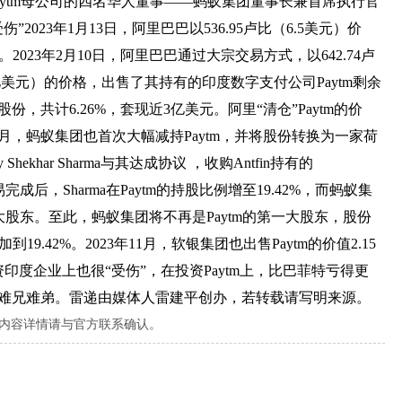
前夕，Paytm母公司的四名华人董事——蚂蚁集团董事长兼首席执行官
2023年1月13日，阿里巴巴以536.95卢比（6.5美元）价
美元。2023年2月10日，阿里巴巴通过大宗交易方式，以642.74卢
.67亿美元）的价格，出售了其持有的印度数字支付公司Paytm剩余
份，共计6.26%，套现近3亿美元。阿里“清仓”Paytm的价
年8月，蚂蚁集团也首次大幅减持Paytm，并将股份转换为一家荷
hekhar Sharma与其达成协议 ，收购Antfin持有的
完成后，Sharma在Paytm的持股比例增至19.42%，而蚂蚁集
的最大股东。至此，蚂蚁集团将不再是Paytm的第一大股东，股份
加到19.42%。2023年11月，软银集团也出售Paytm的价值2.15
度企业上也很“受伤”，在投资Paytm上，比巴菲特亏得更
属于难兄难弟。雷递由媒体人雷建平创办，若转载请写明来源。
内容详情请与官方联系确认。