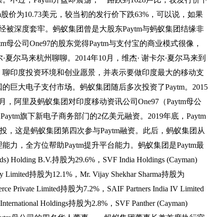
tm股价为10.73美元，较当初的发行价下跌63%，可以说，如果
已经被深度套牢。蚂蚁集团曾是大股东Paytm与蚂蚁集团结缘非
tm母公司One97的股东觉得Paytm与支付宝的商业模式很像，
尔·夏尔马来杭州聊聊。2014年10月，维杰· 谢卡尔·夏尔马来到
，聊印度投资环境和创业愿景，并表示要做印度最大的移动支
巨大电子支付市场。蚂蚁集团随后多次投资了Paytm。2015
9月，阿里及蚂蚁集团对印度移动资讯公司One97（Paytm母公
Paytm旗下新电子商务部门的2亿美元融资。2019年底，Paytm
投，这是蚂蚁集团第四次参与Paytm融资。此后，蚂蚁集团从
力，全方位帮助Paytm提升平台能力。蚂蚁集团是Paytm最
olding B.V.持股为29.6%，SVF India Holdings (Cayman)
any Limited持股为12.1%，Mr. Vijay Shekhar Sharma持股为
 Private Limited持股为7.2%，SAIF Partners India IV Limited
rnational Holdings持股为2.8%，SVF Panther (Cayman)