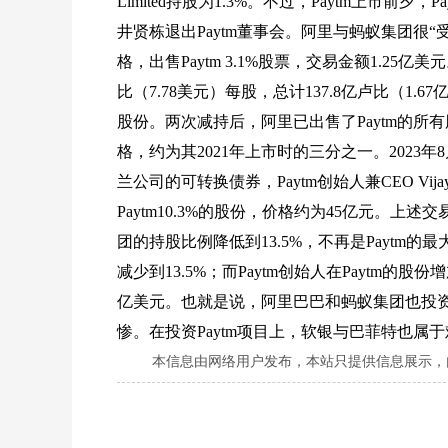
Limited持股为1.3%。不过，Paytm上市
井贤栋退出Paytm董事会。阿里与蚂蚁集团很“受伤”
格，出售Paytm 3.1%股票，交易金额1.25亿
比（7.78美元）每股，总计137.8亿卢比（1
股份。两次减持后，阿里已出售了Paytm的所有股
格，约为其2021年上市时的三分之一。2023
兰公司的可转换债券，Paytm创始人兼CEO Vijay S
Paytm10.3%的股份，价格约为45亿元。上述交易
团的持股比例降低到13.5%，不再是Paytm
减少到13.5%；而Paytm创始人在Paytm的股份增
亿美元。也就是说，阿里巴巴和蚂蚁集团也投资印
惨。在投资Paytm项目上，软银与巴菲特也
本信息由网络用户发布，
本站只提供信息展示，