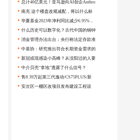
•
总计40亿美元！亚马逊向AI创企Anthro
•
南充:这个楼盘改规减配，将以什么标
•
华夏基金2023年净利同比减少6.95%，
•
什么历史可以数字化？古代中国的铜钟
•
消金管理办法出台；央行称法定存款准
•
中基协：研究推出符合长期资金需求的
•
新冠或现感染小高峰？从没阳过的人要
•
中介贝壳“拿地”透露了什么信号？
•
售8.39万起第三代逸动/CS75PLUS/新
•
安次区一棚区改项目发布建设工程设