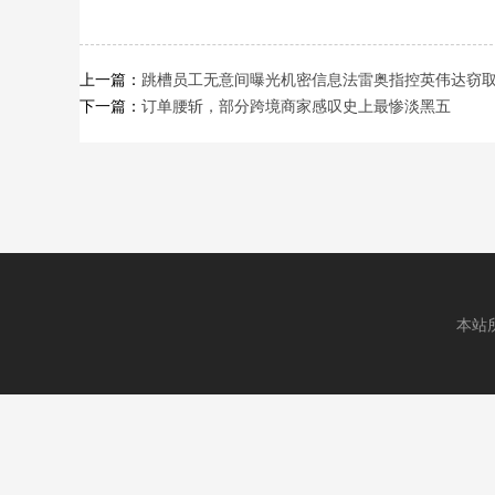
上一篇：
跳槽员工无意间曝光机密信息法雷奥指控英伟达窃
下一篇：
订单腰斩，部分跨境商家感叹史上最惨淡黑五
本站