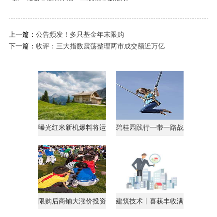
上一篇：
公告频发！多只基金年末限购
下一篇：
收评：三大指数震荡整理两市成交额近万亿
曝光红米新机爆料将运
碧桂园践行一带一路战
行AndroidGo系统
略获马来西亚总理点
限购后商铺大涨价投资
建筑技术丨喜获丰收满
客转战商铺
载归