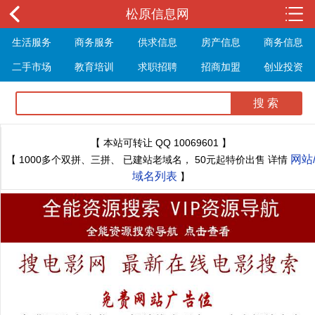
松原信息网
生活服务
商务服务
供求信息
房产信息
商务信息
二手市场
教育培训
求职招聘
招商加盟
创业投资
展会信息
旅游信息
休闲娱乐
体育健身
最新资讯
最新推文
【 本站可转让 QQ 10069601 】
网站
【 1000多个双拼、三拼、 已建站老域名， 50元起特价出售 详情
域名列表
】