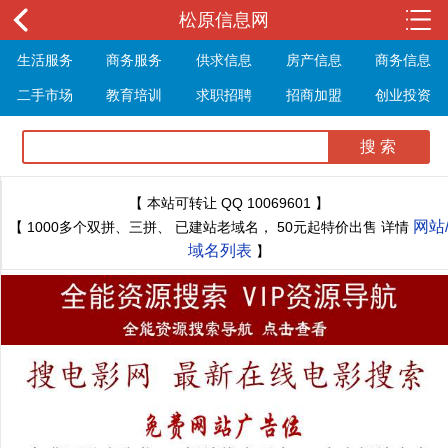
松原信息网
生活服务
商务服务
供求信息
房产信息
商务信息
二手市场
教育培训
求职招聘
招商加盟
创业投资
展会信息
旅游信息
休闲娱乐
体育健身
最新资讯
最新推文
【 本站可转让 QQ 10069601 】
网站
【 1000多个双拼、三拼、 已建站老域名， 50元起特价出售 详情
域名列表
】