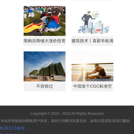
行AndroidGo系统
略获马来西亚总理点
限购后商铺大涨价投资
建筑技术丨喜获丰收满
客转战商铺
载归
不容错过
中国首个CGC标准空
间
Copyright © 2019 - 2023 All Rights Reserved
本站所有数据由网络用户发布，请自行判断内容真实性，如有问题请联系我们删除。
松原生活服务