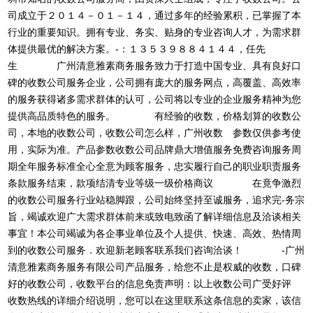
司成立于２０１４－０１－１４，通过多年的经验累积，已掌握了本
行业的重要知识。拥有专业、务实、贴身的专业咨询人才，为需求群
体提供最优的解决方案。-：１３５３９８８４１４４，任先
生 广州清意雅素商务服务致力于打造中国专业、具有良好口
碑的收数公司服务企业，公司拥有庞大的服务网点，高覆盖、高效率
的服务获得诸多需求群体的认可，公司将以专业的企业服务精神为您
提供高品质特色的服务。 有经验的收数，价格划算的收数公
司，本地的收数公司，收数公司怎么样，广州收数 参数仅供参考使
用，实际为准。产品参数收数公司品牌鼎大增值服务免费咨询服务周
期全年服务标准全心全意为顾客服务，忠实履行自己的职业职责服务
条款服务结束，款项结清专业等级一级价格商议 在竟争激烈
的收数公司服务行业站稳脚跟，公司始终坚持至诚服务，追求完-务宗
旨，竭诚欢迎广大需求群体前来或致电致函了解详细信息及洽谈相关
事宜！本公司竭诚为各企事业单位及个人提供、快速、高效、热情周
到的收数公司服务．欢迎新老顾客联系我们咨询洽谈！ -广州
清意雅素商务服务有限公司产品服务，给您不止是权威的收数，口碑
好的收数公司，收数平台的信息免责声明：以上收数公司广受好评
收数热线的详细介绍说明，您可以在这里联系这条信息的卖家，该信