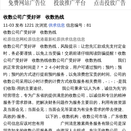
收数公司广受好评 收数热线
11-03 发布
1221 次浏览
供求信息
信息编号：81
收数公司广受好评 收数热线
松原信息网
松原信息港
最新松原供求信息信息
收数公司广受好评 收数热线，风险提示：让您先汇款或先支付定金
时，务必要谨慎，以免上当受骗！交易前请仔细阅读防骗提醒！收数
公司广受好评 收数热线收数公司广受好评 收数热线 我们
的正常营业时间是７＊２４小时营业，用户可通过预约；预约；预
约；预约的方式进行提前预约服务，以免浪费您宝贵的时间。公司的
收数公司采用以小时计费的计费方式收取服务相关费用，-；-；-是我
们收取-用的主要途径。 我公司秉承“以人为本，诚信为先”的
经营理念，专为广东省的提供满意的收数公司，以诚信和专注的精神
服务于需求群体。把解决财务问题作为服务主要目的，利用有效资源
及当面会见；当面会见；当面会见等渠道为有业务需求的带去便捷、
高效的-服务。 以下的，收数机构，收数公司市场，广东收数
公司信息应该对您有用 广州清意雅素商务服务有限公司是深
圳市知名的收数公司服务商，由资深人士组成，专注于收数公司。公