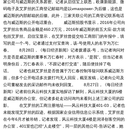
家公司与威迈斯的关系甚密。记者从启信宝上获悉，欧康新能源、微
码电子及艾罗丝的工商登记邮箱均是以vmaxpower-为后缀，这也是
威迈斯的内部邮箱的后缀。此外，三家关联公司的工商登记联系电话
也与威迈斯的公开电话重合。 威迈斯招股书显示，2016年公司向
艾罗丝出售商品金额是460.2万元，2016年威迈斯的前五大应-款方就
包括艾罗丝。启信宝显示，在艾罗丝曾提交给工商部门的年报中，填
写的是一个-号。记者通过支付宝查询，该-号使用人的名字为万仁
春。 8月28日，《每日经济新闻》记者拨通该-号，当记者询问对
方是否是威迈斯的董事长万仁春时，对方表示，“是我”。但当记者表
明身份后，万仁春表示，“不跟记者打交道”，随后便挂掉了电
话。 记者也就艾罗丝是否曾属于万仁春控制等疑问联系威迈斯方
面，但多个公开电话多次拨打均无人回应，截至发稿，记者向公司及
公司董秘发去的采访邮件均未收到回复。 8月27日，《每日经济
新闻》记者前往风云科技大厦实地探访了解到，风云科技大厦的5楼
是威迈斯的办公室。但记者多处走访问询均未看到上述三家公司的踪
影。 在艾罗丝的工商注册地址——风云科技大厦401-03，记者也
未能发现艾罗丝的踪迹。根据国家企业信用信息公示系统，艾罗丝是
在今年6月才被吊销，记者发现，风云科技大厦4楼是润泽创客空间的
办公室，401室也已经“人走楼空”，同一层的其他公司-告诉记者，她