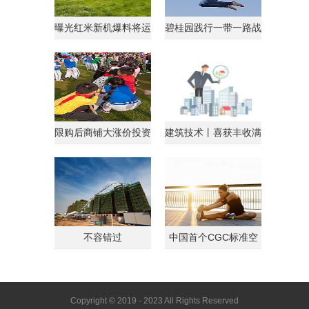
曝光红米新机爆料将运
碧桂园践行一带一路战
行AndroidGo系统
略获马来西亚总理点
限购后商铺大涨价投资
建筑技术丨喜获丰收满
客转战商铺
载归
不容错过
中国首个CGC标准空
间
Copyright © 2019 - 2023 All Rights Reserved