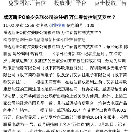
威迈斯IPO前夕关联公司被注销 万仁春曾控制艾罗丝？
11-02 发布
1256 次浏览
创业投资
信息编号：139
威迈斯IPO前夕关联公司被注销 万仁春曾控制艾罗丝？
松原信息网
松原信息港
最新松原创业投资信息
威迈斯IPO前夕关联公司被注销 万仁春曾控制艾罗丝？，每经记者 陈
鹏丽 每经编辑 魏官红 《每日经济新闻》记者注意到，在-O前
夕，与威迈斯“关系甚密”的三家公司齐齐被注销或吊销，分别为深圳
欧康新能源有限公司（以下简称欧康新能源）、深圳微码激光电子有
限公司（以下简称微码电子）以及深圳艾罗丝电子有限公司（以下简
称艾罗丝）。 根据工商资料，在被注销或吊销之前，艾罗丝与欧
康新能源的工商注册地址仍与威迈斯在同一栋办公楼。威迈斯给出的
说法是，公司将闲置办公场所出租给上述关联方使用。此外，上述三
家公司的经营范围几乎一致，且与威迈斯有所重合，均包含电源产品
的生产与销售。 据了解，威迈斯2016年向艾罗丝出售商品460.2
万元。启信宝显示，在艾罗丝向工商部门提供的2014年年报中，公司
联系电话为一-号。该号码指向了名叫“万仁春”的人。8月28日，记者
拨通该-号，证实对方正是威迈斯的董事长万仁春。这是否意味着，艾