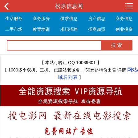
松原信息网
生活服务
商务服务
供求信息
房产信息
商务信息
二手市场
教育培训
求职招聘
招商加盟
创业投资
展会信息
旅游信息
休闲娱乐
体育健身
最新资讯
最新推文
【 本站可转让 QQ 10069601 】
网站
【 1000多个双拼、三拼、 已建站老域名， 50元起特价出售 详情
域名列表
】