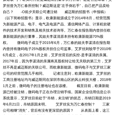
罗丝曾为万仁春所控制？威迈斯这是“左手倒右手”，自己把产品卖给
自己？ -O前夕关联公司遭注销 威迈斯的招股书（申报稿）
（以下简称招股书）显示，欧康新能源成立于2014年8月，经营范围
为新能源产品、电子、电气及电源产品、通信网络产品、计算机软硬
件的技术开发和销售及相关技术咨询等。万仁春在报告期内曾担任欧
康新能源的执行董事，其姐夫李谋清原本持有欧康新能源70%股
权。 微码电子成立于2015年6月，万仁春的姐夫李谋清在报告期
内曾持有微码电子25%股权并担任公司监事。艾罗丝则较早于2010年
6月成立，在2017年1月之前，艾罗丝背后的实控-是李谋清的亲属。
2017年后，因为李谋清的亲属将其股权转让给无关联的第三方，艾罗
丝不再是威迈斯的关联公司。而欧康新能源、微码电子与艾罗丝三家
公司的经营范围几乎相同。 记者注意到，欧康新能源、艾罗丝的
工商注册地址均与威迈斯同在深圳市南山区的风云科技大楼，2018年
1月之前，微码电子的注册地址也在该楼。 截至目前，欧康新能
源已经被注销，微码电子正在办理注销手续。国家企业信用信息公示
系统显示，艾罗丝目前处于“吊销，未注销”的状态，吊销日期是2019
年6月21日，吊销原因未明。 艾罗丝实为万仁春控制？ 三家
公司相继“消失”，背后有没有更深层的原因？ 从表面上看，这三